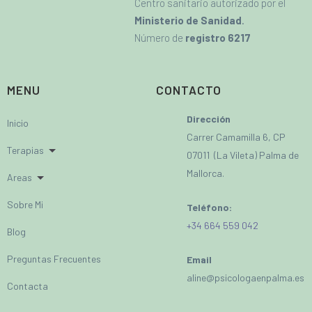
mejorar en mi problema. La verdad es que la
Centro sanitario autorizado por el
recomiendo
Ministerio de Sanidad
.
Número de
registro 6217
MENU
CONTACTO
Dirección
Inicio
ROSA
Carrer Camamilla 6, CP
Terapias
Paciente
07011 (La Vileta) Palma de
Mallorca.
Excelente profesional. Desde el primer dia me
Areas
fue bien. Me ha ayudado y ayuda muchísimo.
Sobre Mi
Teléfono:
Recomendada 100%
+34 664 559 042
Blog
Preguntas Frecuentes
Email
aline@psicologaenpalma.es
Contacta