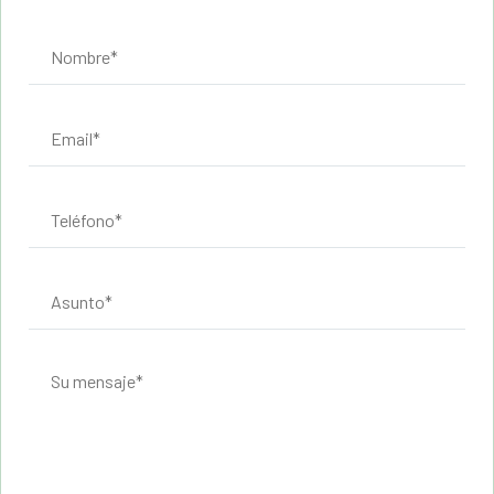
Encontrar a Aline para mí, ha sido una parte
importante en mi vida y una gran suerte. Había
probado con varios terapeutas y ninguno me
hizo sentir al terminar el primer día de consulta
la confianza y cercanía que sentí con Aline, me
siento muy relajada y escuchada, que no dudé
en volver a la consulta.
Aline es una persona muy entregada, cercana,
atenta, y hace que la consulta sea muy
agradable.
Mi experiencia con ella ha sido muy positiva y
muy recomendable.