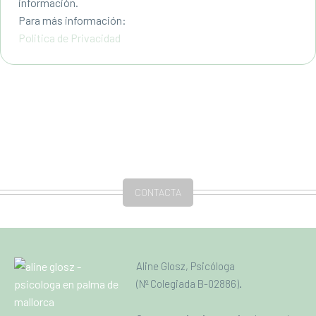
información.
SIMÓN
Para más información:
Paciente
Politica de Privacidad
Trato muy cercano y profesional. Me siento
entendido y sus explicaciones son claras.
Empiezo a ver posibles soluciones a mis
problemas.
CONTACTA
EDU G.
Paciente
Me gusto su cercanía y su forma clara de
Aline Glosz, Psicóloga
explicar las cosas, de un modo ameno y fácil de
(Nº Colegiada B-02886).
entender. Sus deberes me están ayudando a