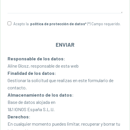
ANTONIA
Paciente
Acepto la
política de protección de datos*
(*) Campo requerido.
Confío plenamente en Aline , me ha ayudado
muchísimo a superar mis miedos y angustia. Es
una profesional con vocación que se involucra
con sus pacientes Es una terapeuta muy
abierta, empática, en ningún momento te
Responsable de los datos
:
sientes juzgada . Además de que siempre te
Aline Glosz, responsable de esta web
brinda su sonrisa y jovialidad, te ayuda a
Finalidad de los datos
:
razonar y ver las cosas con perspectiva.
Gestionar la solicitud que realizas en este formulario de
La recomiendo 100%.
contacto.
Almacenamiento de los datos
:
Base de datos alojada en
1&1 IONOS España S.L.U.
Derechos
:
En cualquier momento puedes limitar, recuperar y borrar tu